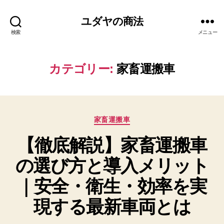
ユダヤの商法
検索
メニュー
カテゴリー:
家畜運搬車
カ
家畜運搬車
テ
【徹底解説】家畜運搬車
ゴ
リ
の選び方と導入メリット
ー
｜安全・衛生・効率を実
現する最新車両とは