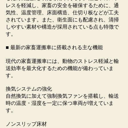
レスを軽減し、家畜の安全を確保するために、通
ト
｜
気性、温度管理、床面構造、仕切り板などが工夫
安
されています。また、衛生面にも配慮され、清掃
全・
しやすい素材や構造が採用されている点も特徴で
衛
す。
生・
効
■ 最新の家畜運搬車に搭載される主な機能
率
を
現代の家畜運搬車には、動物のストレス軽減と輸
実
送効率を最大化するための機能が備わっていま
現
す
す。
る
最
換気システムの強化
新
自然換気に加えて強制換気ファンを搭載し、輸送
車
時の温度・湿度を一定に保つ車両が増えていま
両
す。
と
は
ノンスリップ床材
へ