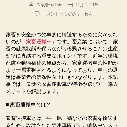
作成者:
admin
12月 1, 2025
投
投
稿
稿
【徹
コメントはまだありません
者
日
底
解
説】
家畜を安全かつ効率的に輸送するために欠かせな
家
いのが「
家畜運搬車
」です。畜産業において、家
畜
畜の健康状態を保ちながら移動させることは生産
運
効率に直結する重要なポイントです。近年は環境
搬
配慮や動物福祉の観点から、家畜運搬車の性能が
車
より一層重視されるようになっており、車両の選
の
選
定は事業者の信頼性向上にもつながります。本記
び
事では、最新の家畜運搬車の特徴や選び方、導入
方
メリットを解説します。
と
導
■ 家畜運搬車とは？
入
メ
家畜運搬車とは、牛・豚・鶏などの家畜を輸送す
リ
るために設計された専用車両です。輸送中のスト
ッ