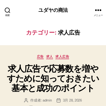
ユダヤの商法
検索
メニュー
カテゴリー:
求人広告
カ
広告
求人
求人広告
テ
求人広告で応募数を増や
ゴ
リ
すために知っておきたい
ー
基本と成功のポイント
作成者:
admin
3月 28, 2026
投
投
稿
稿