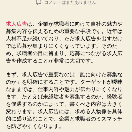
求
コメントはまだありません
者
日
人
広
告
求人広告
は、企業が求職者に向けて自社の魅力や
で
募集内容を伝えるための重要な手段です。近年は
応
人材不足が続いており、ただ求人広告を出すだけ
募
では応募が集まりにくくなっています。そのた
数
め、求職者の目に留まり、応募につながる求人広
を
告を作成することが非常に大切です。
増
や
す
まず、求人広告で重要なのは「誰に向けた募集な
た
のか」を明確にすることです。ターゲットが曖昧
め
なままでは、仕事内容や魅力が伝わりにくくなり
に
ます。たとえば未経験者を募集するのか、経験者
知
を優遇するのかによって、書くべき内容は大きく
っ
変わります。求人広告には、求める人物像を具体
て
的に盛り込むことで、企業と求職者のミスマッチ
お
き
を防ぎやすくなります。
た