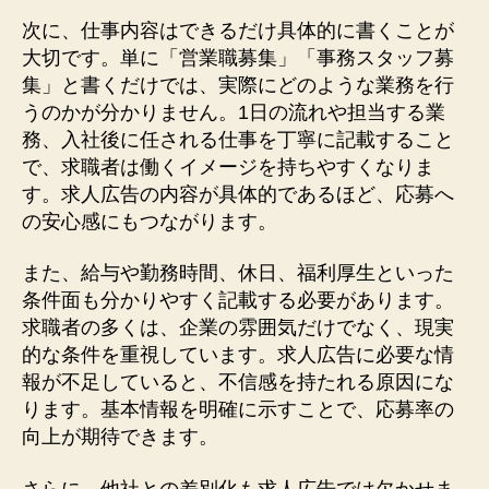
い
次に、仕事内容はできるだけ具体的に書くことが
基
大切です。単に「営業職募集」「事務スタッフ募
本
集」と書くだけでは、実際にどのような業務を行
と
うのかが分かりません。1日の流れや担当する業
成
務、入社後に任される仕事を丁寧に記載すること
功
で、求職者は働くイメージを持ちやすくなりま
の
ポ
す。求人広告の内容が具体的であるほど、応募へ
イ
の安心感にもつながります。
ン
ト
また、給与や勤務時間、休日、福利厚生といった
へ
条件面も分かりやすく記載する必要があります。
の
求職者の多くは、企業の雰囲気だけでなく、現実
的な条件を重視しています。求人広告に必要な情
報が不足していると、不信感を持たれる原因にな
ります。基本情報を明確に示すことで、応募率の
向上が期待できます。
さらに、他社との差別化も求人広告では欠かせま